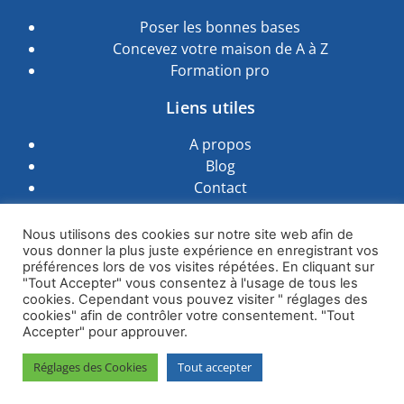
Poser les bonnes bases
Concevez votre maison de A à Z
Formation pro
Liens utiles
A propos
Blog
Contact
Suivez-nous sur les
Nous utilisons des cookies sur notre site web afin de
réseaux sociaux :
vous donner la plus juste expérience en enregistrant vos
préférences lors de vos visites répétées. En cliquant sur
"Tout Accepter" vous consentez à l'usage de tous les
cookies. Cependant vous pouvez visiter " réglages des
cookies" afin de contrôler votre consentement. "Tout
Accepter" pour approuver.
Je Bâtis Ma Maison – Jean-Luc Delafontaine © 2024 |
Mentions
Réglages des Cookies
Tout accepter
Légales
–
CGV