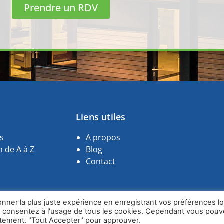
Prendre un RDV
Liens utiles
s
A propos
 de A à Z
Blog
Contact
onner la plus juste expérience en enregistrant vos préférences lo
– Jean-Luc Delafontaine © 2024 |
Mentions Légales
–
CGV
us consentez à l'usage de tous les cookies. Cependant vous pou
entement. "Tout Accepter" pour approuver.