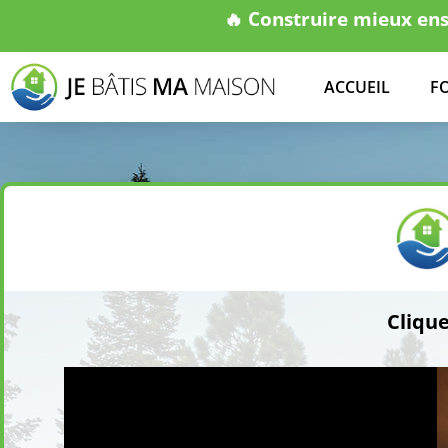
🔥
Construire mieux ense
ACCUEIL
F
Cliqu